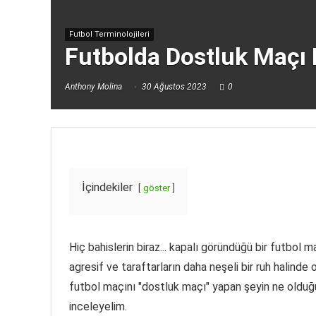
Futbol Terminolojileri
Futbolda Dostluk Maçı
Anthony Molina
30 Ağustos 2023
0
İçindekiler
göster
Hiç bahislerin biraz... kapalı göründüğü bir futbol
agresif ve taraftarların daha neşeli bir ruh halinde 
futbol maçını "dostluk maçı" yapan şeyin ne olduğu
inceleyelim.