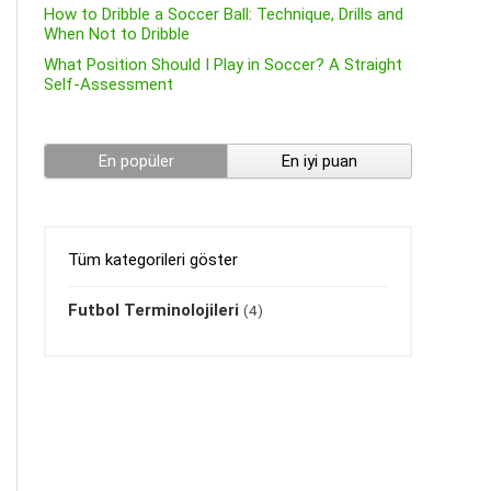
How to Dribble a Soccer Ball: Technique, Drills and
When Not to Dribble
What Position Should I Play in Soccer? A Straight
Self-Assessment
En popüler
En iyi puan
Tüm kategorileri göster
Futbol Terminolojileri
(4)