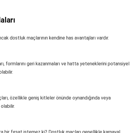
aları
Ancak dostluk maçlarının kendine has avantajları vardır.
arı, formlarını geri kazanmaları ve hatta yeteneklerini potansiyel
abilir.
çları, özellikle geniş kitleler önünde oynandığında veya
labilir.
a bir fırsat istemez ki? Dostluk maçları genellikle karnaval