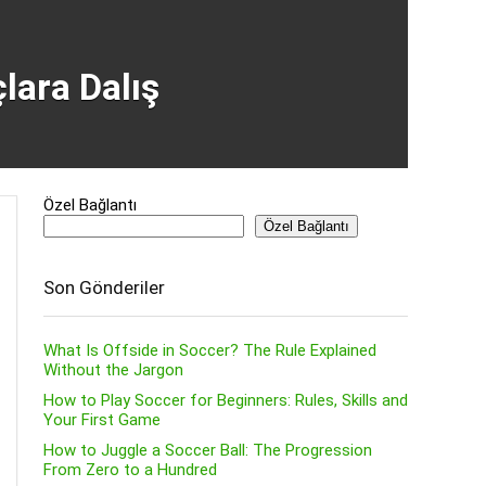
ara Dalış
Özel Bağlantı
Özel Bağlantı
Son Gönderiler
What Is Offside in Soccer? The Rule Explained
Without the Jargon
How to Play Soccer for Beginners: Rules, Skills and
Your First Game
How to Juggle a Soccer Ball: The Progression
From Zero to a Hundred