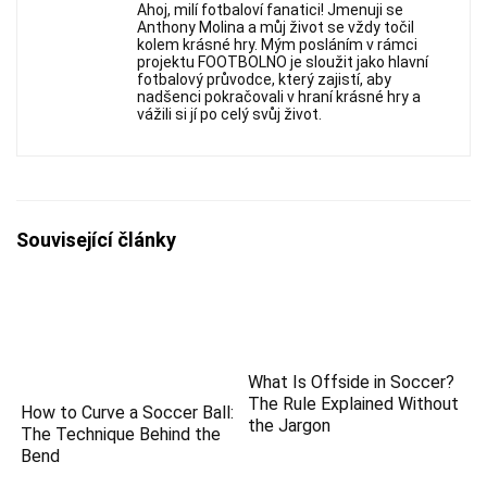
Ahoj, milí fotbaloví fanatici! Jmenuji se
Anthony Molina a můj život se vždy točil
kolem krásné hry. Mým posláním v rámci
projektu FOOTBOLNO je sloužit jako hlavní
fotbalový průvodce, který zajistí, aby
nadšenci pokračovali v hraní krásné hry a
vážili si jí po celý svůj život.
Související články
What Is Offside in Soccer?
The Rule Explained Without
How to Curve a Soccer Ball:
the Jargon
The Technique Behind the
Bend