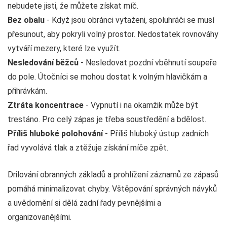
nebudete jisti, že můžete získat míč.
Bez obalu
- Když jsou obránci vytaženi, spoluhráči se musí
přesunout, aby pokryli volný prostor. Nedostatek rovnováhy
vytváří mezery, které lze využít.
Nesledování běžců
- Nesledovat pozdní vběhnutí soupeře
do pole. Útočníci se mohou dostat k volným hlavičkám a
přihrávkám.
Ztráta koncentrace
- Vypnutí i na okamžik může být
trestáno. Pro celý zápas je třeba soustředění a bdělost.
Příliš hluboké polohování
- Příliš hluboký ústup zadních
řad vyvolává tlak a ztěžuje získání míče zpět.
Drilování obranných základů a prohlížení záznamů ze zápasů
pomáhá minimalizovat chyby. Vštěpování správných návyků
a uvědomění si dělá zadní řady pevnějšími a
organizovanějšími.