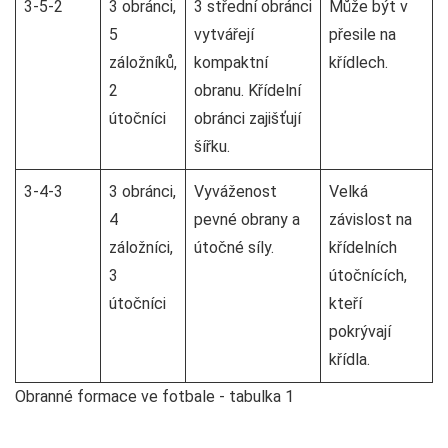
3-5-2
3 obránci,
3 střední obránci
Může být v
5
vytvářejí
přesile na
záložníků,
kompaktní
křídlech.
2
obranu. Křídelní
útočníci
obránci zajišťují
šířku.
3-4-3
3 obránci,
Vyváženost
Velká
4
pevné obrany a
závislost na
záložníci,
útočné síly.
křídelních
3
útočnících,
útočníci
kteří
pokrývají
křídla.
Obranné formace ve fotbale - tabulka 1