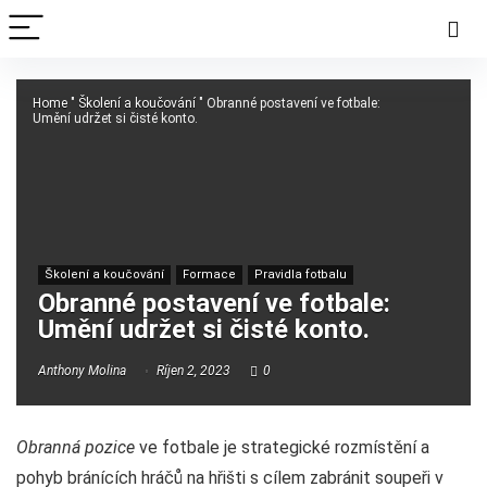
Home
"
Školení a koučování
"
Obranné postavení ve fotbale:
Umění udržet si čisté konto.
Školení a koučování
Formace
Pravidla fotbalu
Obranné postavení ve fotbale:
Umění udržet si čisté konto.
Anthony Molina
Říjen 2, 2023
0
Obranná pozice
ve fotbale je strategické rozmístění a
pohyb bránících hráčů na hřišti s cílem zabránit soupeři v