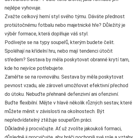
nejlépe vyhovuje.
Zvažte celkový herní styl svého týmu. Dáváte přednost
protiútočnému fotbalu nebo majetnické hře? Důležitý je
výběr formace, která doplňuje váš styl.
Podívejte se na typy soupeřů, kterým budete čelit.
Spoléhají na křídelní hru, nebo mají tendenci útočit
středem? Sestava by měla poskytovat obranné krytí tam,
kde ho nejvíce potřebujete.
Zaměřte se na rovnováhu. Sestava by měla poskytovat
pevnost vzadu, ale zároveň umožňovat efektivní přechod
do útoku. Nebuďte přehnaně defenzivní ani ofenzivní.
Buďte flexibilní. Mějte v hlavě několik různých sestav, které
můžete měnit v závislosti na okolnostech. Být
nepředvídatelný ztěžuje soupeřům práci.
Důkladně ji procvičujte. Ať už zvolíte jakoukoli formaci,
důsledně ji procvičujte, aby hráči pochopili své role a vztahy