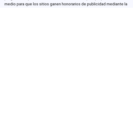
medio para que los sitios ganen honorarios de publicidad mediante la
publicidad y la vinculación a Amazon.com.
info@footbolno.com
Navegación
Acerca de
Escriba para nosotros
Contacte con nosotros
Descargo de responsabilidad
Política de privacidad
Mapa del sitio
Categorías
Blog de fútbol