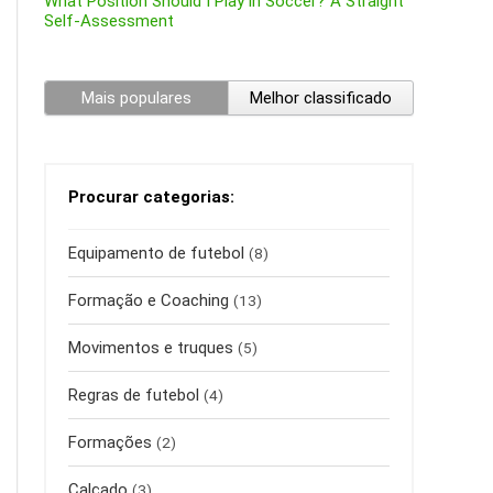
What Position Should I Play in Soccer? A Straight
Self-Assessment
Mais populares
Melhor classificado
Procurar categorias:
Equipamento de futebol
(8)
Formação e Coaching
(13)
Movimentos e truques
(5)
Regras de futebol
(4)
Formações
(2)
Calçado
(3)