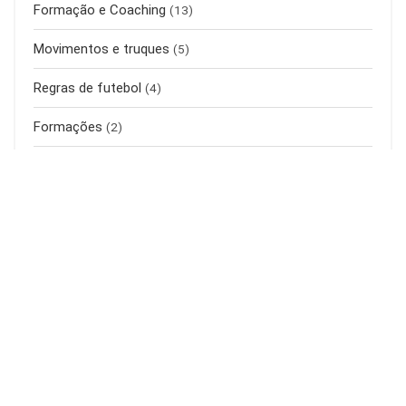
Formação e Coaching
(13)
Movimentos e truques
(5)
Regras de futebol
(4)
Formações
(2)
Calçado
(3)
Terminologias do futebol
(4)
Soccer Equipment
(2)
Isenção de responsabilidade da Amazon
Associates