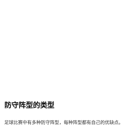
防守阵型的类型
足球比赛中有多种防守阵型，每种阵型都有自己的优缺点。