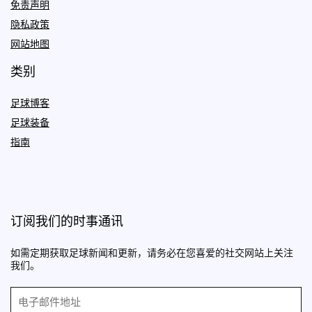
免责声明
隐私政策
网站地图
类别
足球博客
足球装备
指南
订阅我们的时事通讯
如需定期获取足球新闻和更新，请务必在您喜爱的社交网站上关注
我们。