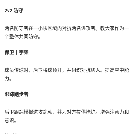
2v2 防守
两名防守者在一小块区域内对抗两名进攻者。教大家作为一
个整体共同防守。
保卫十字架
球员传球时，后卫将球顶开，并组织对抗切入。提高空中能
力。
跟踪跑步者
后卫跟踪模拟进攻跑动，并为对方提供掩护。增强注意力和
意识。