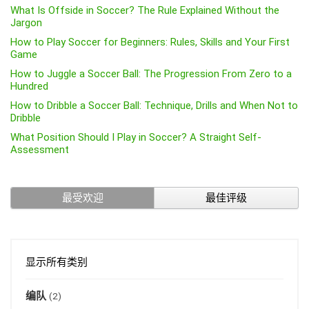
What Is Offside in Soccer? The Rule Explained Without the
Jargon
How to Play Soccer for Beginners: Rules, Skills and Your First
Game
How to Juggle a Soccer Ball: The Progression From Zero to a
Hundred
How to Dribble a Soccer Ball: Technique, Drills and When Not to
Dribble
What Position Should I Play in Soccer? A Straight Self-
Assessment
最受欢迎
最佳评级
显示所有类别
编队
(2)