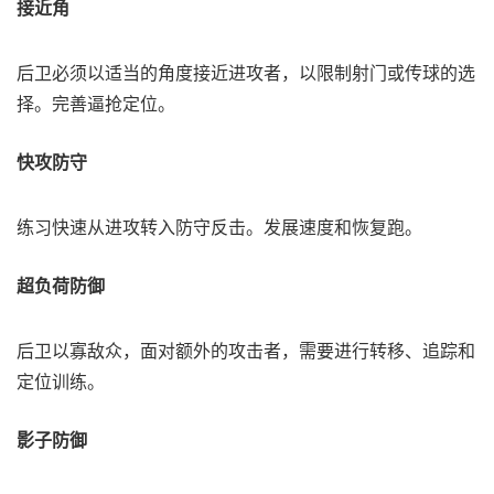
接近角
后卫必须以适当的角度接近进攻者，以限制射门或传球的选
择。完善逼抢定位。
快攻防守
练习快速从进攻转入防守反击。发展速度和恢复跑。
超负荷防御
后卫以寡敌众，面对额外的攻击者，需要进行转移、追踪和
定位训练。
影子防御