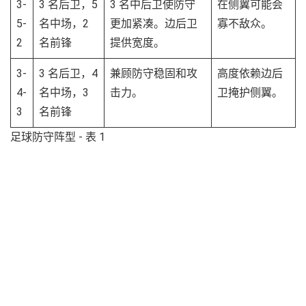
3-
3 名后卫，5
3 名中后卫使防守
在侧翼可能会
5-
名中场，2
更加紧凑。边后卫
寡不敌众。
2
名前锋
提供宽度。
3-
3 名后卫，4
兼顾防守稳固和攻
高度依赖边后
4-
名中场，3
击力。
卫掩护侧翼。
3
名前锋
足球防守阵型 - 表 1