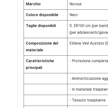
Marchio
Nocour
Colore disponibile
Nero
Taglie disponibili
S: 28
100 cm (per bamb
(per adolescenti/giova
Composizione del
Etilene Vinil Acetato (E
materiale
Caratteristiche
- Protezione completa p
principali
- Ammortizzazione aggi
- In materiale traspira
- Tessuto traspirante