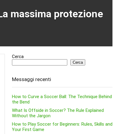
 La massima protezione
Cerca
Cerca
Messaggi recenti
How to Curve a Soccer Ball: The Technique Behind
the Bend
What Is Offside in Soccer? The Rule Explained
Without the Jargon
How to Play Soccer for Beginners: Rules, Skills and
Your First Game