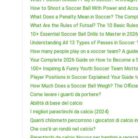
How to Shoot a Soccer Ball With Power and Acc
What Does a Penalty Mean in Soccer? The Comple
What Are the Rules of Futsal? The 10 Basic Rules
10+ Essential Soccer Ball Drills to Master in 2026
Understanding All 13 Types of Passes in Soccer: 
How many people play on a soccer team? A guide 
Your Complete 2026 Guide on How to Become a S
100+ Inspiring & Funny Youth Soccer Team Motto
Player Positions in Soccer Explained: Your Guide t
How Much Does a Soccer Ball Weigh? The Official
Come lavare i guanti da portiere?
Abilità di base del calcio
I migliori parastinchi da calcio (2024)
Quanti chilometri percorrono i giocatori di calcio i
Che cos'è un rondò nel calcio?
Parastinchi da calcio Nocour per bambini e ragaz