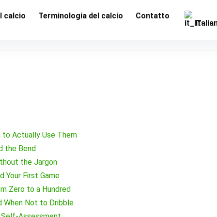
l calcio
Terminologia del calcio
Contatto
Italia
n to Actually Use Them
d the Bend
ithout the Jargon
nd Your First Game
om Zero to a Hundred
nd When Not to Dribble
ht Self-Assessment